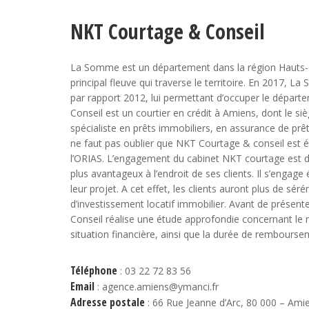
NKT Courtage & Conseil
La Somme est un département dans la région Hauts-d
principal fleuve qui traverse le territoire. En 2017
par rapport 2012, lui permettant d’occuper le dépar
Conseil est un courtier en crédit à Amiens, dont le siè
spécialiste en prêts immobiliers, en assurance de prê
ne faut pas oublier que NKT Courtage & conseil est é
l’ORIAS. L’engagement du cabinet NKT courtage est de
plus avantageux à l’endroit de ses clients. Il s’enga
leur projet. A cet effet, les clients auront plus de sér
d’investissement locatif immobilier. Avant de présen
Conseil réalise une étude approfondie concernant l
situation financière, ainsi que la durée de remboursem
Téléphone
: 03 22 72 83 56
Email
: agence.amiens@ymanci.fr
Adresse postale
: 66 Rue Jeanne d’Arc, 80 000 – Ami