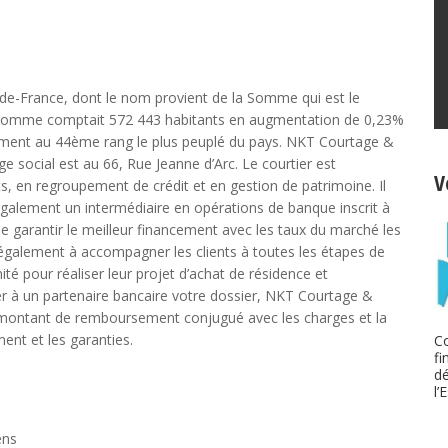
e-France, dont le nom provient de la Somme qui est le
, La Somme comptait 572 443 habitants en augmentation de 0,23%
tement au 44ème rang le plus peuplé du pays. NKT Courtage &
ge social est au 66, Rue Jeanne d’Arc. Le courtier est
V
ts, en regroupement de crédit et en gestion de patrimoine. Il
galement un intermédiaire en opérations de banque inscrit à
 garantir le meilleur financement avec les taux du marché les
ge également à accompagner les clients à toutes les étapes de
énité pour réaliser leur projet d’achat de résidence et
ter à un partenaire bancaire votre dossier, NKT Courtage &
e montant de remboursement conjugué avec les charges et la
ent et les garanties.
Co
fi
d
l’
ens