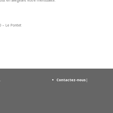
ut en allégeant votre mensualité.
0 – Le Pontet
.
Contactez-nous
|