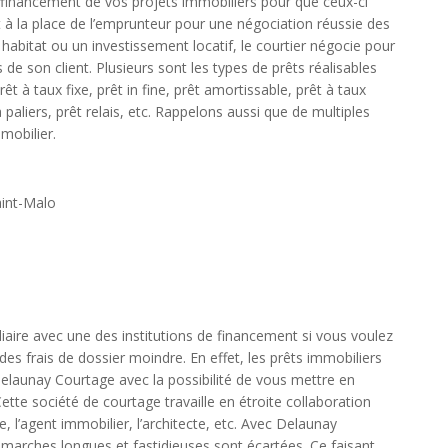
financement de vos projets immobiliers pour que ceux-ci
 la place de l’emprunteur pour une négociation réussie des
habitat ou un investissement locatif, le courtier négocie pour
 de son client. Plusieurs sont les types de prêts réalisables
êt à taux fixe, prêt in fine, prêt amortissable, prêt à taux
à paliers, prêt relais, etc. Rappelons aussi que de multiples
mobilier.
aint-Malo
ire avec une des institutions de financement si vous voulez
 des frais de dossier moindre. En effet, les prêts immobiliers
elaunay Courtage avec la possibilité de vous mettre en
ette société de courtage travaille en étroite collaboration
, l’agent immobilier, l’architecte, etc. Avec Delaunay
marches longues et fastidieuses sont écartées. Ce faisant,