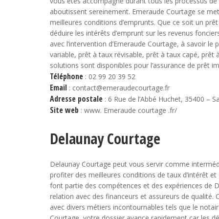
vous êtes accompagné durant tous les processus de 
aboutissent sereinement. Emeraude Courtage se met à
meilleures conditions d’emprunts. Que ce soit un prêt 
déduire les intérêts d’emprunt sur les revenus fonciers
avec l’intervention d’Emeraude Courtage, à savoir le pr
variable, prêt à taux révisable, prêt à taux capé, prêt 
solutions sont disponibles pour l’assurance de prêt im
Téléphone
: 02 99 20 39 52
Email
: contact@emeraudecourtage.fr
Adresse postale
: 6 Rue de l’Abbé Huchet, 35400 – S
Site web
: www. Emeraude courtage .fr/
Delaunay Courtage
Delaunay Courtage peut vous servir comme intermédia
profiter des meilleures conditions de taux d’intérêt et
font partie des compétences et des expériences de D
relation avec des financeurs et assureurs de qualité. C
avec divers métiers incontournables tels que le notaire
Courtage, votre dossier avance rapidement car les dé