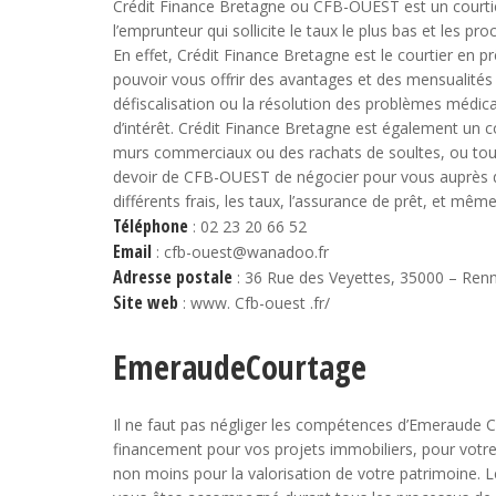
Crédit Finance Bretagne ou CFB-OUEST est un courtie
l’emprunteur qui sollicite le taux le plus bas et les p
En effet, Crédit Finance Bretagne est le courtier en pr
pouvoir vous offrir des avantages et des mensualité
défiscalisation ou la résolution des problèmes médica
d’intérêt. Crédit Finance Bretagne est également un co
murs commerciaux ou des rachats de soultes, ou tout 
devoir de CFB-OUEST de négocier pour vous auprès de
différents frais, les taux, l’assurance de prêt, et mê
Téléphone
: 02 23 20 66 52
Email
: cfb-ouest@wanadoo.fr
Adresse postale
: 36 Rue des Veyettes, 35000 – Ren
Site web
: www. Cfb-ouest .fr/
EmeraudeCourtage
Il ne faut pas négliger les compétences d’Emeraude Co
financement pour vos projets immobiliers, pour votre
non moins pour la valorisation de votre patrimoine. 